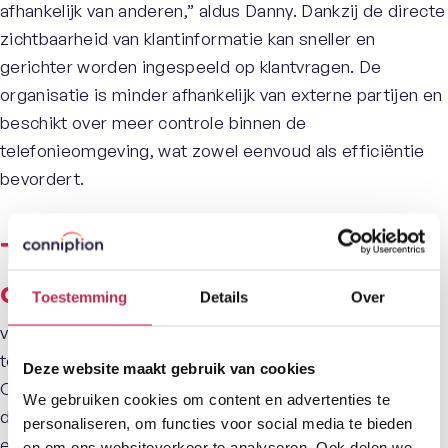
afhankelijk van anderen,” aldus Danny. Dankzij de directe
zichtbaarheid van klantinformatie kan sneller en
gerichter worden ingespeeld op klantvragen. De
organisatie is minder afhankelijk van externe partijen en
beschikt over meer controle binnen de
telefonieomgeving, wat zowel eenvoud als efficiëntie
bevordert.
Tevredenheid en
ondersteuning
Toestemming
Details
Over
van De Zaag is zeer tevreden over zowel de
telefonieoplossing als de samenwerking met Red
Deze website maakt gebruik van cookies
Cactus en Conniption. “De geboden ondersteuning is
We gebruiken cookies om content en advertenties te
deskundig en snel; bij vragen of onduidelijkheden wordt
personaliseren, om functies voor social media te bieden
er meteen gereageerd,” vertelt Danny. De organisatie
en om ons websiteverkeer te analyseren. Ook delen we