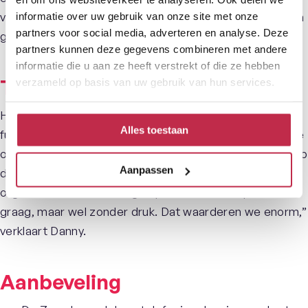
voelt zich sinds het eerste contact serieus genomen en
informatie over uw gebruik van onze site met onze
partners voor social media, adverteren en analyse. Deze
goed geholpen.
partners kunnen deze gegevens combineren met andere
informatie die u aan ze heeft verstrekt of die ze hebben
Toekomst
verzameld op basis van uw gebruik van hun services.
Hoewel het huidige systeem naar volle tevredenheid
Alles toestaan
functioneert, staat van De Zaag open voor toekomstige
ontwikkelingen, waaronder de mogelijke inzet van AI. Op
Aanpassen
dit moment sluit dit echter nog niet volledig aan bij de
organisatie. “Toekomstige optimalisatie bespreken we
graag, maar wel zonder druk. Dat waarderen we enorm,”
verklaart Danny.
Aanbeveling