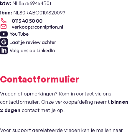
btw:
NL857569454B01
iban:
NL80RABO0101820097
0113 40 50 00
verkoop@conniption.nl
YouTube
Laat je review achter
Volg ons op LinkedIn
Contactformulier
Vragen of opmerkingen? Kom in contact via ons
contactformulier. Onze verkoopafdeling neemt
binnen
2 dagen
contact met je op.
Voor support gerelateerde vragen kan je mailen naar