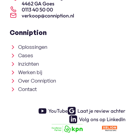
4462 GA Goes
0113 40 50 00
verkoop@conniption.nl
Conniption
Oplossingen
Cases
Inzichten
Werken bij
Over Conniption
Contact
YouTube
Laat je review achter
Volg ons op LinkedIn