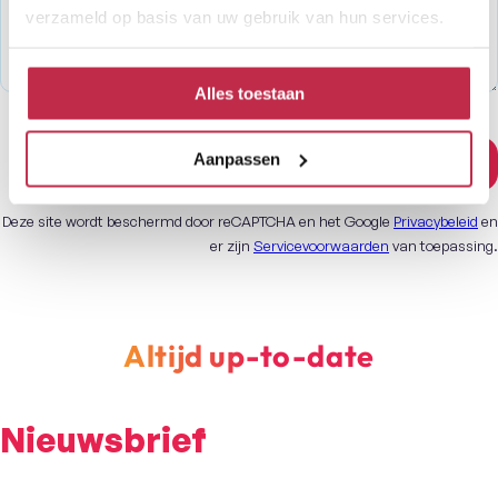
verzameld op basis van uw gebruik van hun services.
Alles toestaan
Aanpassen
Versturen
Deze site wordt beschermd door reCAPTCHA en het Google
Privacybeleid
en
er zijn
Servicevoorwaarden
van toepassing.
Altijd up-to-date
Nieuwsbrief