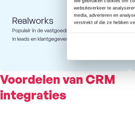
We gebruiken cookies om cont
websiteverkeer te analyseren
media, adverteren en analys
Realworks
verstrekt of die ze hebben v
Populair in de vastgoedsector: direct inzicht
in leads en klantgegevens.
Voordelen van CRM
integraties