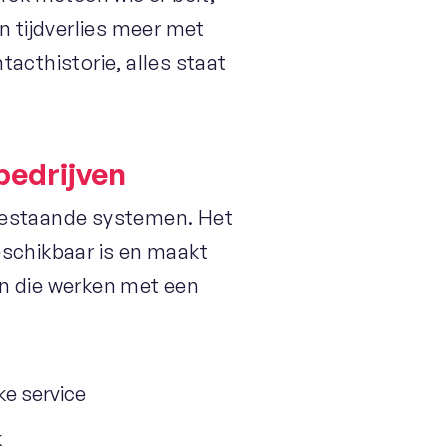
en tijdverlies meer met
cthistorie, alles staat
bedrijven
 bestaande systemen. Het
eschikbaar is en maakt
en die werken met een
ke service
k