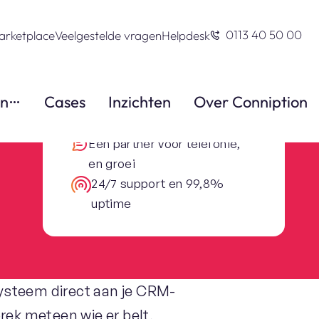
0113 40 50 00
arketplace
Veelgestelde vragen
Helpdesk
en
Cases
Inzichten
Over Conniption
Altijd professionele
bereikbaarheid
Eén partner voor telefonie,
en groei
24/7 support en 99,8%
uptime
ysteem direct aan je CRM-
prek meteen wie er belt,