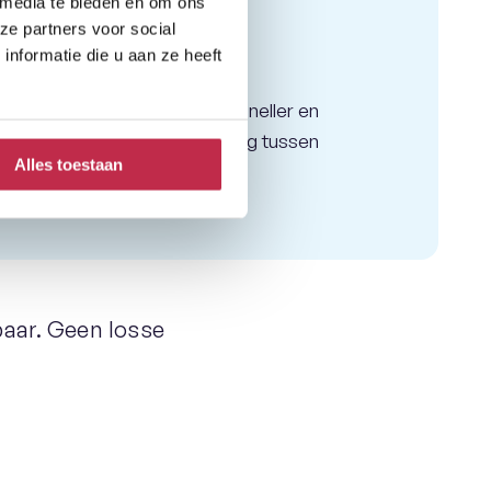
 media te bieden en om ons
ze partners voor social
nformatie die u aan ze heeft
Itris
Woningcorporaties werken sneller en
efficiënter met een koppeling tussen
Alles toestaan
huurdersdata en telefonie.
baar. Geen losse