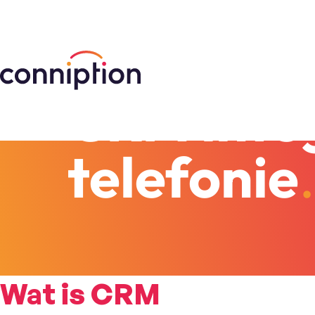
Integraties
CRM integ
telefonie
Wat is CRM