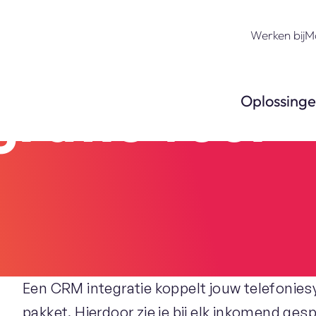
Werken bij
M
ratie voor
Oplossing
Een CRM integratie koppelt jouw telefonies
pakket. Hierdoor zie je bij elk inkomend ges