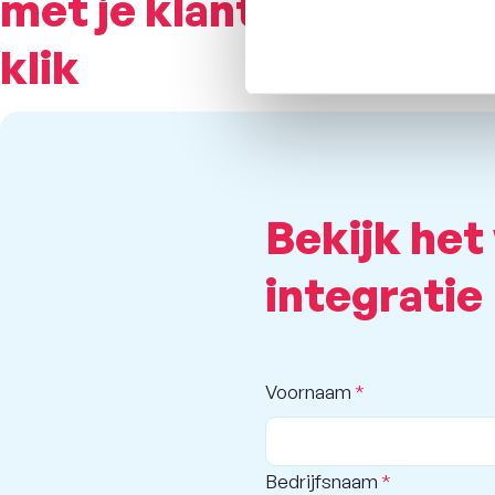
met je klant in één
klik
Bekijk het
integratie
Voornaam
*
Bedrijfsnaam
*