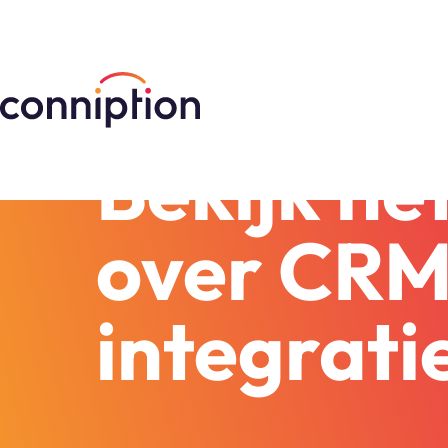
Webinar: CRM & Telefonie 
Bekijk he
over CRM 
integrati