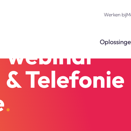
Werken bij
M
integratie
Oplossing
t webinar
& Telefonie
e