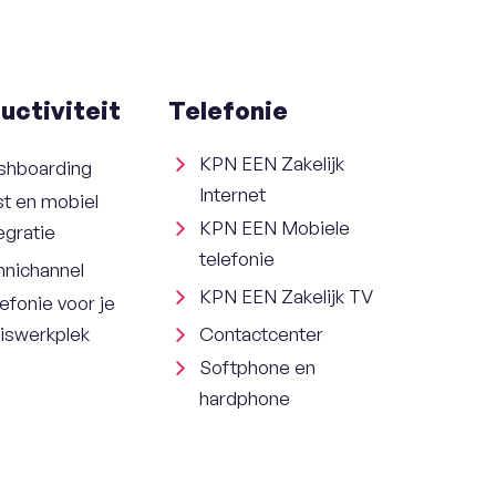
uctiviteit
Telefonie
KPN EEN Zakelijk
shboarding
Internet
st en mobiel
KPN EEN Mobiele
egratie
telefonie
nichannel
KPN EEN Zakelijk TV
efonie voor je
uiswerkplek
Contactcenter
Softphone en
hardphone