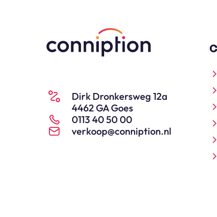
C
Dirk Dronkersweg 12a
4462 GA Goes
0113 40 50 00
verkoop@conniption.nl