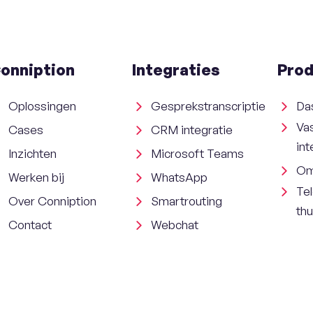
onniption
Integraties
Prod
Oplossingen
Gesprekstranscriptie
Da
Va
Cases
CRM integratie
int
Inzichten
Microsoft Teams
Om
Werken bij
WhatsApp
Tel
Over Conniption
Smartrouting
th
Contact
Webchat