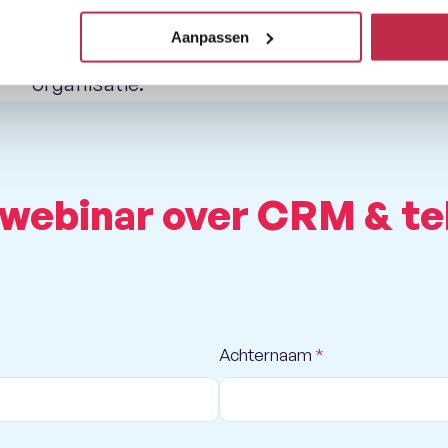
handmatig werk. Je krijgt inzicht in de voor
Aanpassen
en hoe je deze slimme koppeling eenvoudig 
organisatie.
 webinar over CRM & te
Achternaam
*