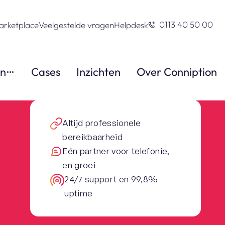
0113 40 50 00
arketplace
Veelgestelde vragen
Helpdesk
en
Cases
Inzichten
Over Conniption
Altijd professionele
bereikbaarheid
Eén partner voor telefonie,
en groei
24/7 support en 99,8%
uptime