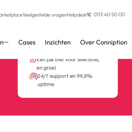
0113 40 50 00
arketplace
Veelgestelde vragen
Helpdesk
en
Cases
Inzichten
Over Conniption
Altijd professionele
bereikbaarheid
Eén partner voor telefonie,
en groei
24/7 support en 99,8%
uptime