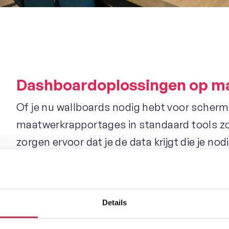
Dashboardoplossingen op m
Of je nu wallboards nodig hebt voor schermen
maatwerkrapportages in standaard tools zoa
zorgen ervoor dat je de data krijgt die je 
beslissingen te nemen. Onze expertise in d
bij het creëren van op maat gemaakte oploss
afgestemd op de behoeften van jouw organis
Details
niet alleen inzicht krijgt in je kerncijfers, m
cruciaal zijn voor strategische planning en o