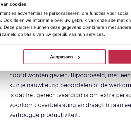
 van cookies
ent en advertenties te personaliseren, om functies voor social
De waarde van dashboarding 
. Ook delen we informatie over uw gebruik van onze site met on
e. Deze partners kunnen deze gegevens combineren met andere i
Dashboarding tools zijn onmisbaar voor het 
erzameld op basis van uw gebruik van hun services.
organisatie en verdienen zichzelf snel teru
inzichten die ze bieden. Ze stellen je in sta
Aanpassen
monitoren en trends te identificeren die an
hoofd worden gezien. Bijvoorbeeld, met ee
kun je nauwkeurig beoordelen of de werkdr
is dat het gerechtvaardigd is om extra pers
voorkomt overbelasting en draagt bij aan 
verhoogde productiviteit.