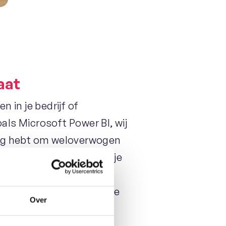
aat
 in je bedrijf of
ls Microsoft Power BI, wij
nodig hebt om weloverwogen
ashboarding tools helpt je
ingen die specifiek zijn
atie. Dit betekent dat je
Over
aar ook in de nuances die
perationele efficiëntie.