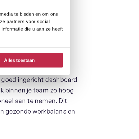
 media te bieden en om ons
tools
ze partners voor social
nformatie die u aan ze heeft
effectief sturen van je
g door de waardevolle
at om real-time data te
Alles toestaan
ders mogelijk over het
n goed ingericht dashboard
uk binnen je team zo hoog
oneel aan te nemen. Dit
een gezonde werkbalans en