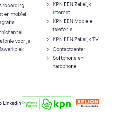
KPN EEN Zakelijk
shboarding
Internet
st en mobiel
KPN EEN Mobiele
egratie
telefonie
nichannel
KPN EEN Zakelijk TV
efonie voor je
uiswerkplek
Contactcenter
Softphone en
hardphone
p LinkedIn