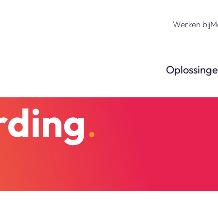
Werken bij
M
Oplossing
rding