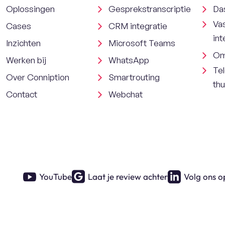
Oplossingen
Gesprekstranscriptie
Da
Va
Cases
CRM integratie
int
Inzichten
Microsoft Teams
Om
Werken bij
WhatsApp
Tel
Over Conniption
Smartrouting
th
Contact
Webchat
YouTube
Laat je review achter
Volg ons o