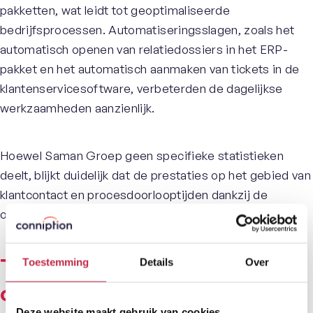
pakketten, wat leidt tot geoptimaliseerde
bedrijfsprocessen. Automatiseringsslagen, zoals het
automatisch openen van relatiedossiers in het ERP-
pakket en het automatisch aanmaken van tickets in de
klantenservicesoftware, verbeterden de dagelijkse
werkzaamheden aanzienlijk.
Hoewel Saman Groep geen specifieke statistieken
deelt, blijkt duidelijk dat de prestaties op het gebied van
klantcontact en procesdoorlooptijden dankzij de
oplossingen van Conniption aanzienlijk verbeterden.
Tevredenheid en
Toestemming
Details
Over
ondersteuning
Deze website maakt gebruik van cookies