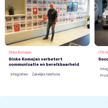
Sinke Komejan
ITN G
Sinke Komejan verbetert
Succ
communicatie en bereikbaarheid
Inte
Integraties
Zakelijke telefonie
Prod