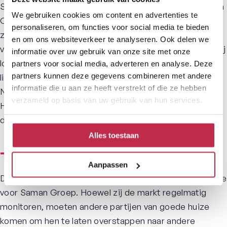
Saman Groep is zeer tevreden over de oplossingen van
We gebruiken cookies om content en advertenties te
Conniption. In het begin van de samenwerking zochten
personaliseren, om functies voor social media te bieden
zij nog naar de ideale invulling van elkaars
en om ons websiteverkeer te analyseren. Ook delen we
verwachtingen, maar dit proces verliep steeds beter. Zij
informatie over uw gebruik van onze site met onze
losten problemen adequaat op. Verbetermogelijkheden
partners voor social media, adverteren en analyse. Deze
partners kunnen deze gegevens combineren met andere
liggen vooral in de voorbereiding van de implementatie.
informatie die u aan ze heeft verstrekt of die ze hebben
Nauwkeurige voorbereiding is cruciaal voor telefonie.
verzameld op basis van uw gebruik van hun services.
Hoewel dit voor 90% goed ging, zit de verfijning in de
details.
Alles toestaan
Toekomst
Aanpassen
De oplossingen van Conniption blijven een vaste waarde
voor Saman Groep. Hoewel zij de markt regelmatig
monitoren, moeten andere partijen van goede huize
komen om hen te laten overstappen naar andere