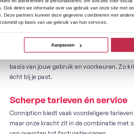
ent en advertenties te personaliseren, om functies voor social
Waarom kiezen voor C
. Ook delen we informatie over uw gebruik van onze site met on
e. Deze partners kunnen deze gegevens combineren met andere i
erzameld op basis van uw gebruik van hun services.
plaats van direct bij 
Persoonlijk advies op maat
Aanpassen
Onze experts analyseren jouw huidige tele
basis van jouw gebruik en voorkeuren. Zo k
écht bij je past.
Scherpe tarieven én service
Conniption biedt vaak voordeligere tarieve
maar onze kracht zit in de combinatie met se
van overstap tot facturatievragen.