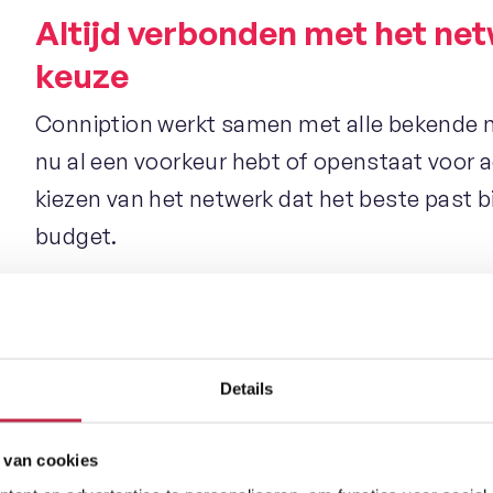
Altijd verbonden met het ne
keuze
Conniption werkt samen met alle bekende n
nu al een voorkeur hebt of openstaat voor adv
kiezen van het netwerk dat het beste past bi
budget.
Flexibele bundels voor elk 
Van intensieve gebruikers tot medewerkers 
Details
Conniption biedt abonnementen op maat. Je
belminuten en sms-opties die aansluiten bij
 van cookies