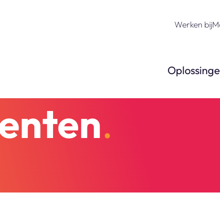
Werken bij
M
Oplossing
enten