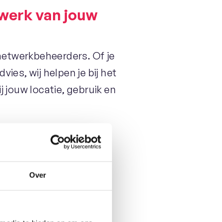
twerk van jouw
etwerkbeheerders. Of je
ies, wij helpen je bij het
j jouw locatie, gebruik en
type medewerker
die sporadisch bellen:
Over
 kiest uit databundels,
 jouw organisatie.