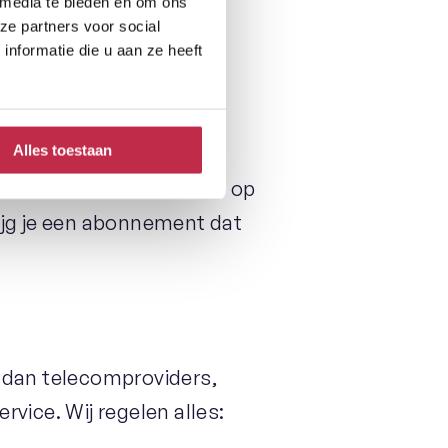
 media te bieden en om ons
onniption in
ze partners voor social
nformatie die u aan ze heeft
een provider?
Alles toestaan
comfactuur en adviseren op
rijg je een abonnement dat
n dan telecomproviders,
rvice. Wij regelen alles: