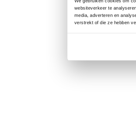
We gebruiken cookies om cont
websiteverkeer te analyseren
media, adverteren en analys
verstrekt of die ze hebben v