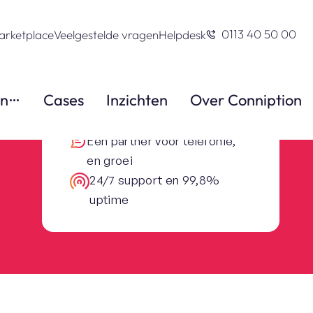
0113 40 50 00
arketplace
Veelgestelde vragen
Helpdesk
en
Cases
Inzichten
Over Conniption
Altijd professionele
bereikbaarheid
Eén partner voor telefonie,
en groei
24/7 support en 99,8%
uptime