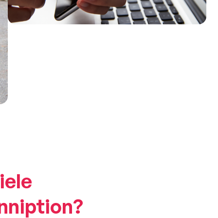
iele
nniption?