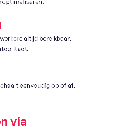
e optimaliseren.
d
werkers altijd bereikbaar,
ntcontact.
haalt eenvoudig op of af,
n via